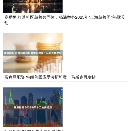
赛岳恒 打造社区慈善共同体，杨浦举办2025年“上海慈善周”主题活
动
富宣网配资 特朗普回应爱泼斯坦案！马斯克再发帖