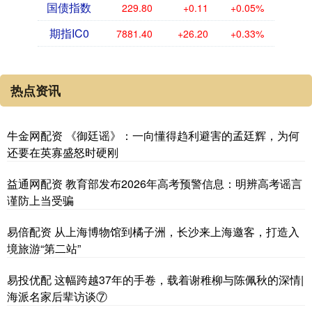
国债指数
229.80
+0.11
+0.05%
期指IC0
7881.40
+26.20
+0.33%
热点资讯
牛金网配资 《御廷谣》：一向懂得趋利避害的孟廷辉，为何
还要在英寡盛怒时硬刚
益通网配资 教育部发布2026年高考预警信息：明辨高考谣言
谨防上当受骗
易倍配资 从上海博物馆到橘子洲，长沙来上海邀客，打造入
境旅游“第二站”
易投优配 这幅跨越37年的手卷，载着谢稚柳与陈佩秋的深情|
海派名家后辈访谈⑦