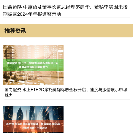
国鑫策略 中惠旅及董事长兼总经理盛建华、董秘李斌因未按
期披露2024年年报遭警示函
推荐资讯
国尚配资 水上F1H2O摩托艇锦标赛金秋开启，速度与激情展示申城
魅力