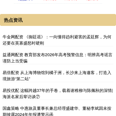
热点资讯
牛金网配资 《御廷谣》：一向懂得趋利避害的孟廷辉，为何
还要在英寡盛怒时硬刚
益通网配资 教育部发布2026年高考预警信息：明辨高考谣言
谨防上当受骗
易倍配资 从上海博物馆到橘子洲，长沙来上海邀客，打造入
境旅游“第二站”
易投优配 这幅跨越37年的手卷，载着谢稚柳与陈佩秋的深情|
海派名家后辈访谈⑦
国鑫策略 中惠旅及董事长兼总经理盛建华、董秘李斌因未按
期披露2024年年报遭警示函