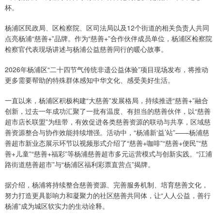
杯。
杨浦区民政局、区检察院、区司法局以及12个街道的相关负责人共同
点亮杨浦“慈善+”品牌。作为“慈善+”合作伙伴成员单位，杨浦区检察院
检察官代表现场讲述与杨浦公益慈善同行的暖心故事。
2026年杨浦区“二十四节气传统非遗公益体验”项目现场发布，将推动
更多需要帮助的特殊群体感知中华文化、感受美好生活。
一直以来，杨浦区积极构建“大慈善”发展格局，持续推进“慈善+”融合
创新，过去一年成功汇聚了一批有温度、有担当的慈善伙伴，以“慈善
超市店长联盟”为纽带，有效促进各类慈善资源的联动与共享，区域慈
善资源整合与协作效能持续增强。活动中，“杨浦新‘益’站”——杨浦慈
善超市新业态展示环节以视频形式介绍了“慈善+咖啡”“慈善+便民”“慈
善+儿童”“慈善+福彩”等杨浦慈善超市多元运营模式与创新实践。“江浦
路街道慈善超市”与“杨浦区福利彩票直营点”揭牌。
据介绍，杨浦将持续整合慈善资源、完善服务机制、培育慈善文化，
努力打造更具影响力和凝聚力的社区慈善共同体，让“人人公益，善行
杨浦”成为城区软实力的生动诠释。