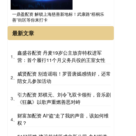
一鼎盈配资 解锁上海慈善新地标！武康路“梧桐乐
善”街区等你来打卡
最新文章
鑫盛谷配资 丹麦19岁公主放弃特权进军
1、
营：首个履行11个月义务兵役的王室女性
威贤配资 别造谣啦！罗晋唐嫣感情好，还常
2、
陪女儿参加活动
引力配资 郑棋元、刘令飞双卡领衔，音乐剧
3、
《狂飙》以歌声重燃善恶对峙
财富加配资 AI“盗”走了我的声音，该如何维
4、
权？