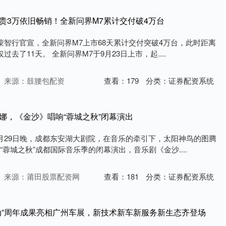
贵3万依旧畅销！全新问界M7累计交付破4万台
蒙智行官宣，全新问界M7上市68天累计交付突破4万台，此时距离
过去了11天。 全新问界M7于9月23日上市，起....
来源：鼓腰包配资
查看：
179
分类：
证券配资系统
娜，《金沙》唱响“蓉城之秋”闭幕演出
11月29日晚，成都东安湖大剧院，在音乐的牵引下，太阳神鸟的图腾
“蓉城之秋”成都国际音乐季的闭幕演出，音乐剧《金沙....
来源：莆田股票配资网
查看：
181
分类：
证券配资系统
行动”周年成果亮相广州车展，新技术新车新服务新生态齐登场