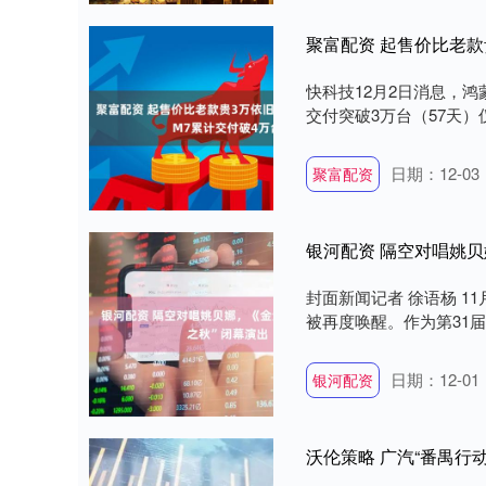
聚富配资 起售价比老款
快科技12月2日消息，鸿
交付突破3万台（57天）仅
日期：12-03
聚富配资
银河配资 隔空对唱姚贝
封面新闻记者 徐语杨 
被再度唤醒。作为第31届
日期：12-01
银河配资
沃伦策略 广汽“番禺