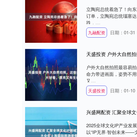
立陶宛总统着急了！向东
订单，立陶宛总统瑙塞达
跌，....
日期：01-31
九融配资
天盛投资 户外大自然
户外大自然拍照最容易拍
命力带进画面，姿势不用
又....
日期：01-10
天盛投资
兴盛网配资 汇聚全球
2025全球文化IP产业
以“IP无界·智创未来——