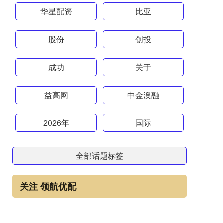
华星配资
比亚
股份
创投
成功
关于
益高网
中金澳融
2026年
国际
全部话题标签
关注 领航优配