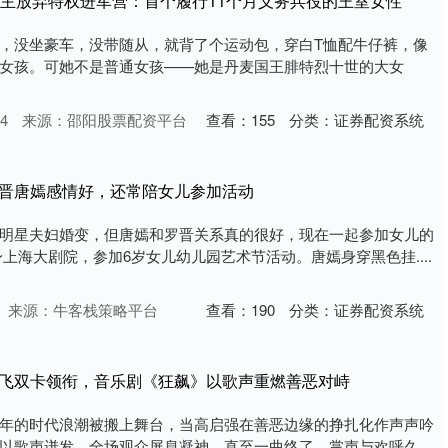
公主放弃特权进军营：首个履行11个月义务兵役的王室女性
，没坐豪车，没带随从，就背了个运动包，穿白T恤配牛仔裤，像
女孩。可她不是普通女孩——她是丹麦国王腓特烈十世的大女
4
来源：邵阳股票配资平台
查看：
155
分类：
证券配资系统
罗晋唐嫣感情好，还常陪女儿参加活动
明星夫妇婚变，但唐嫣和罗晋关系真的很好，现在一起参加女儿的
上海大剧院，参加6岁女儿幼儿园艺术节活动。唐嫣身穿黑色挂....
来源：牛客栈策略平台
查看：
190
分类：
证券配资系统
令飞双卡领衔，音乐剧《狂飙》以歌声重燃善恶对峙
年的时代浪潮被搬上舞台，当高启强在善恶边缘的挣扎化作声声吟
以歌声迸发，全场观众屏息凝神，直至一曲终了，掌声与欢呼久