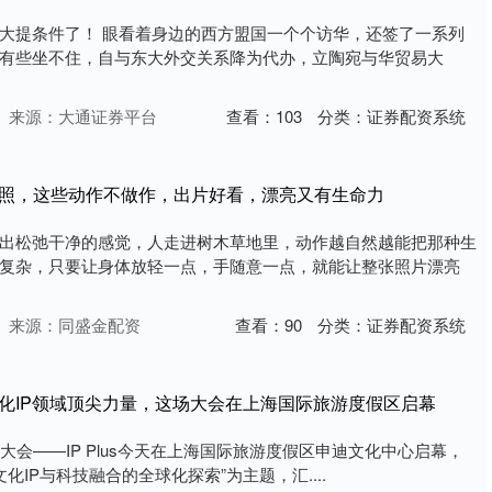
大提条件了！ 眼看着身边的西方盟国一个个访华，还签了一系列
有些坐不住，自与东大外交关系降为代办，立陶宛与华贸易大
来源：大通证券平台
查看：
103
分类：
证券配资系统
拍照，这些动作不做作，出片好看，漂亮又有生命力
出松弛干净的感觉，人走进树木草地里，动作越自然越能把那种生
复杂，只要让身体放轻一点，手随意一点，就能让整张照片漂亮
来源：同盛金配资
查看：
90
分类：
证券配资系统
文化IP领域顶尖力量，这场大会在上海国际旅游度假区启幕
发展大会——IP Plus今天在上海国际旅游度假区申迪文化中心启幕，
文化IP与科技融合的全球化探索”为主题，汇....