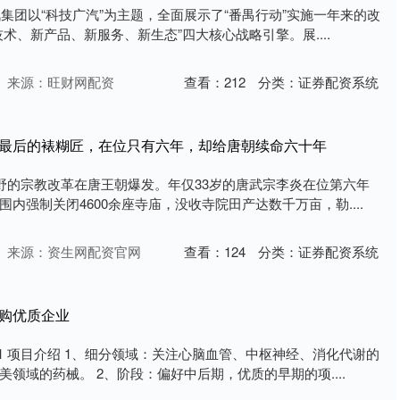
汽集团以“科技广汽”为主题，全面展示了“番禺行动”实施一年来的改
术、新产品、新服务、新生态”四大核心战略引擎。展....
来源：旺财网配资
查看：
212
分类：
证券配资系统
唐最后的裱糊匠，在位只有六年，却给唐朝续命六十年
朝野的宗教改革在唐王朝爆发。年仅33岁的唐武宗李炎在位第六年
内强制关闭4600余座寺庙，没收寺院田产达数千万亩，勒....
来源：资生网配资官网
查看：
124
分类：
证券配资系统
收购优质企业
1 项目介绍 1、细分领域：关注心脑血管、中枢神经、消化代谢的
领域的药械。 2、阶段：偏好中后期，优质的早期的项....