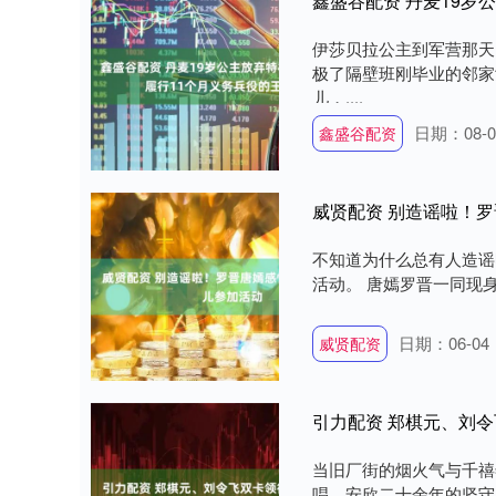
鑫盛谷配资 丹麦19岁
伊莎贝拉公主到军营那天
极了隔壁班刚毕业的邻家
儿，....
日期：08-0
鑫盛谷配资
威贤配资 别造谣啦！
不知道为什么总有人造谣
活动。 唐嫣罗晋一同现身
日期：06-04
威贤配资
引力配资 郑棋元、刘
当旧厂街的烟火气与千禧
唱、安欣二十余年的坚守