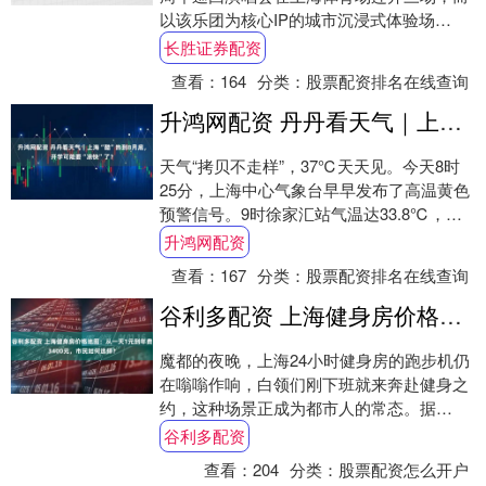
以该乐团为核心IP的城市沉浸式体验场
景“Maydayland（五月天乐园）....
长胜证券配资
查看：
164
分类：
股票配资排名在线查询
升鸿网配资 丹丹看天气｜上海“酷”热到8月底，开学可能要“凉快”了？
天气“拷贝不走样”，37℃天天见。今天8时
25分，上海中心气象台早早发布了高温黄色
预警信号。9时徐家汇站气温达33.8℃，已
热过全国99.7%的国家气象站。11....
升鸿网配资
查看：
167
分类：
股票配资排名在线查询
谷利多配资 上海健身房价格地图：从一天1元到年费3400元，市民如何选择？
魔都的夜晚，上海24小时健身房的跑步机仍
在嗡嗡作响，白领们刚下班就来奔赴健身之
约，这种场景正成为都市人的常态。据
《2024年度上海居民体育消费调查报告》，
谷利多配资
202....
查看：
204
分类：
股票配资怎么开户