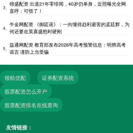
镕盛配资 出道21年零绯闻，40岁仍单身，近照曝光全网
3、
直呼：可惜了！
牛金网配资 《御廷谣》：一向懂得趋利避害的孟廷辉，为
4、
何还要在英寡盛怒时硬刚
益通网配资 教育部发布2026年高考预警信息：明辨高考
5、
谣言 谨防上当受骗
领航优配
证券配资系统
股票配资怎么开户
股票配资排名在线查询
友情链接：