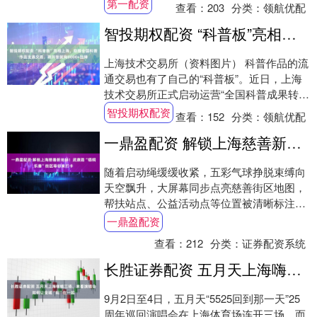
活动”在五角场启幕。30余家泉州企业携
第一配资
查看：
203
分类：
领航优配
数....
智投期权配资 “科普板”亮相上海，助推全国科普作品流通交易，刚开张就有8000+挂牌
上海技术交易所（资料图片） 科普作品的流
通交易也有了自己的“科普板”。近日，上海
技术交易所正式启动运营“全国科普成果转化
平台”，近8000个科普视频、300多个....
智投期权配资
查看：
152
分类：
领航优配
一鼎盈配资 解锁上海慈善新地标！武康路“梧桐乐善”街区等你来打卡
随着启动绳缓缓收紧，五彩气球挣脱束缚向
天空飘升，大屏幕同步点亮慈善街区地图，
帮扶站点、公益活动点等位置被清晰标注。
今天（5日）是第十个“中华慈善日”，当天上
一鼎盈配资
午....
查看：
212
分类：
证券配资系统
长胜证券配资 五月天上海嗨唱三场，来看演唱会如何让全城“玩”在一起
9月2日至4日，五月天“5525回到那一天”25
周年巡回演唱会在上海体育场连开三场，而