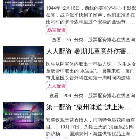
1944年12月16日，西线的美军还在心里默默
盘算，战争似乎快到了尾声，他们正准备在
比利时的寒冷森林里过个安稳的圣诞节。然
而，他们迎接的并不是热腾腾的火鸡晚
易宝配资
餐，....
查看：
75
分类：
股票配资排名在线查询
人人配资 暑期儿童意外伤害频发，厦门医生紧急提醒：别再让磁力珠和“水宝宝”祸害孩子！_肠道_刘云钦_家长
医生从阿宝体内取出一串磁力珠。 医生从女
童肠管中取出的“水宝宝”。 暑期来临，厦门
市儿童医院普外科在短短一周时间内连续收
治三名遭遇严重意外伤害的患儿。轻松惬意
人人配资
的....
查看：
206
分类：
股票配资排名在线查询
第一配资 “泉州味道”进上海，数百种特色产品吸引市民来尝鲜
安溪铁观音茶香怡人，闽南特色簪花绚丽夺
目……10月17日，为期三天的“海丝泉品 闽
韵沪杨——国潮泉州・海丝供销优品上海行