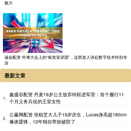
魅力
诚金配资 外滩大会上的“银发宣讲团”，这群老人讲起数字技术特别专
业
最新文章
鑫盛谷配资 丹麦19岁公主放弃特权进军营：首个履行11
1、
个月义务兵役的王室女性
公赢网配资 张栢芝大儿子19岁庆生，Lucas身高超180cm
2、
像谢霆锋，12年独自带娃破防了