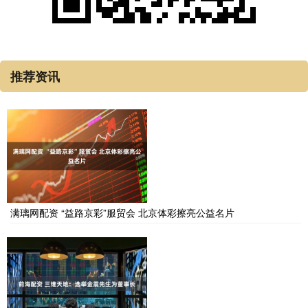
推荐资讯
满璃网配资 “益路京彩”服贸会 北京体彩擦亮公益名片