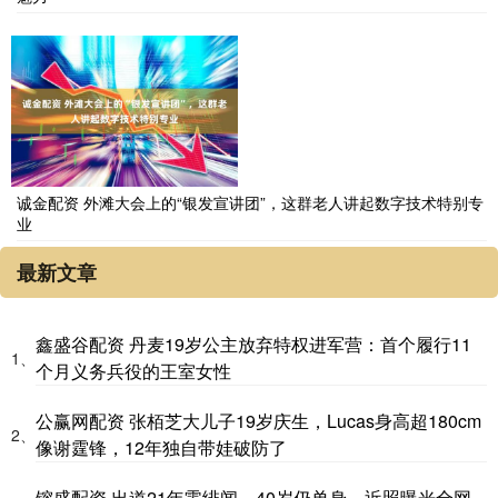
诚金配资 外滩大会上的“银发宣讲团”，这群老人讲起数字技术特别专
业
最新文章
鑫盛谷配资 丹麦19岁公主放弃特权进军营：首个履行11
1、
个月义务兵役的王室女性
公赢网配资 张栢芝大儿子19岁庆生，Lucas身高超180cm
2、
像谢霆锋，12年独自带娃破防了
镕盛配资 出道21年零绯闻，40岁仍单身，近照曝光全网