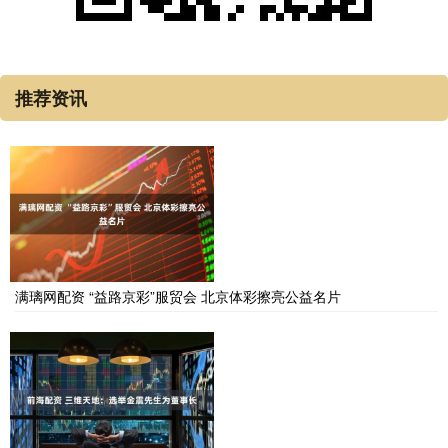
推荐资讯
满璃网配资 “益路京彩”服贸会 北京体彩擦亮公益名片