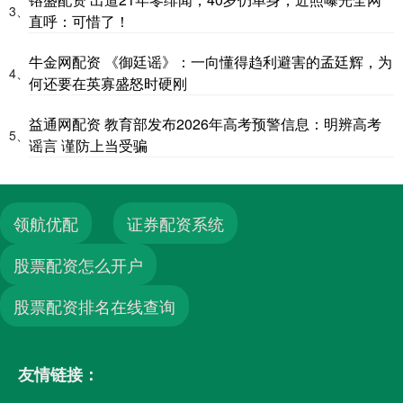
3、
直呼：可惜了！
牛金网配资 《御廷谣》：一向懂得趋利避害的孟廷辉，为
4、
何还要在英寡盛怒时硬刚
益通网配资 教育部发布2026年高考预警信息：明辨高考
5、
谣言 谨防上当受骗
领航优配
证券配资系统
股票配资怎么开户
股票配资排名在线查询
友情链接：