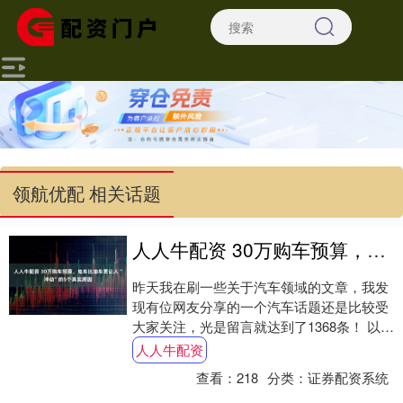
领航优配 相关话题
人人牛配资 30万购车预算，电车比油车更让人“冲动”的5个真实原因
昨天我在刷一些关于汽车领域的文章，我发
现有位网友分享的一个汽车话题还是比较受
大家关注，光是留言就达到了1368条！ 以下
是话题内容: 他发现一个比较有趣的事，
人人牛配资
同....
查看：
218
分类：
证券配资系统