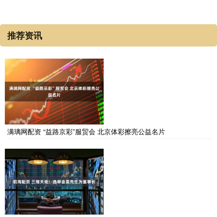
推荐资讯
满璃网配资 “益路京彩”服贸会 北京体彩擦亮公益名片