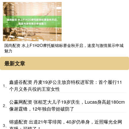
国尚配资 水上F1H2O摩托艇锦标赛金秋开启，速度与激情展示申城
魅力
最新文章
鑫盛谷配资 丹麦19岁公主放弃特权进军营：首个履行11
1、
个月义务兵役的王室女性
公赢网配资 张栢芝大儿子19岁庆生，Lucas身高超180cm
2、
像谢霆锋，12年独自带娃破防了
镕盛配资 出道21年零绯闻，40岁仍单身，近照曝光全网
3、
直呼：可惜了！