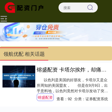
领航优配 相关话题
镕盛配资 卡塔尔挨炸，却痛骂以色列是懦夫，收留哈马斯难道不违反国际法？
以色列是美国的好朋友，卡塔尔又是众
所周知的美国盟友， 但是在9月9日，出
乎意料地，以色列竟然对卡塔尔发动了突然
袭击 。卡塔....
镕盛配资
查看：
92
分类：
证券配资系统