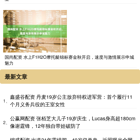
国尚配资 水上F1H2O摩托艇锦标赛金秋开启，速度与激情展示申城
魅力
最新文章
鑫盛谷配资 丹麦19岁公主放弃特权进军营：首个履行11
1、
个月义务兵役的王室女性
公赢网配资 张栢芝大儿子19岁庆生，Lucas身高超180cm
2、
像谢霆锋，12年独自带娃破防了
镕盛配资 出道21年零绯闻，40岁仍单身，近照曝光全网