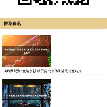
推荐资讯
满璃网配资 “益路京彩”服贸会 北京体彩擦亮公益名片