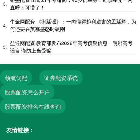
3、
直呼：可惜了！
牛金网配资 《御廷谣》：一向懂得趋利避害的孟廷辉，为
4、
何还要在英寡盛怒时硬刚
益通网配资 教育部发布2026年高考预警信息：明辨高考
5、
谣言 谨防上当受骗
领航优配
证券配资系统
股票配资怎么开户
股票配资排名在线查询
友情链接：