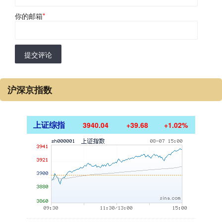
你的邮箱
*
提交评论
沪深京指数
上证综指
3940.04
+39.68
+1.02%