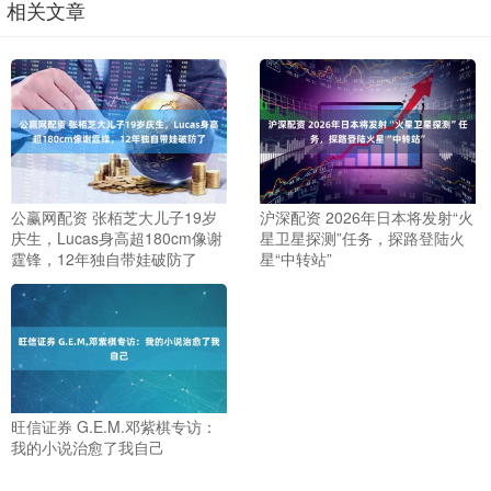
相关文章
公赢网配资 张栢芝大儿子19岁
沪深配资 2026年日本将发射“火
庆生，Lucas身高超180cm像谢
星卫星探测”任务，探路登陆火
霆锋，12年独自带娃破防了
星“中转站”
旺信证券 G.E.M.邓紫棋专访：
我的小说治愈了我自己