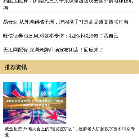
易配宝配资 四川南充三男子预谋偷越边境去国外搞电诈被刑
拘
易云达 从外滩到橘子洲，沪湘携手打造高品质文旅联程游
旺信证券 G.E.M.邓紫棋专访：我的小说治愈了我自己
天汇网配资 深圳老牌商场宣布闭店！回应来了
推荐资讯
诚金配资 外滩大会上的“银发宣讲团”，这群老人讲起数字技术特别专
业