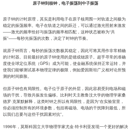
原子钟到核钟，电子振荡到中子振荡
原子钟的计时原理，其实是利用电子在原子核周围一对轨道之间极为
稳定的振荡频率。电子在轨道之间的跃迁，可以通过激光照射来激发
——激光的频率恰好与振荡的频率相匹配，这种状态被称为“共
振”——每秒光振荡的次数，决定了时钟的节奏。
就原子钟而言，每秒的振荡次数极其稳定，因此可将其用作非常精确
的计时器。目前最好的原子钟使用的是镱或锶原子。超乎寻常的准确
度使全球定位系统（GPS）成为可能，使金融系统保持正常运转，并
使我们能够测试基本物理定律的极限，例如爱因斯坦广义相对论所预
测的时间膨胀。
但原子钟也有局限性。电子位于原子的外层，因此容易受到电场和磁
场的干扰，导致共振发生偏移。比利时天主教鲁汶大学的物理学家桑
德罗·克莱默解释，这类时钟之所以有局限性，是因为“在实验室里，
你必须控制所有的环境参数，包括将磁场、电场的干扰降到最低，所
以我们总要与这些干扰因素对抗”。
1996年，莫斯科国立大学物理学家尤金·特卡利亚发现一个更好的解决