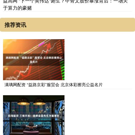
益高网 “下一个英伟达”诞生？甲骨文股价暴涨背后：一场关
于算力的豪赌
推荐资讯
满璃网配资 “益路京彩”服贸会 北京体彩擦亮公益名片