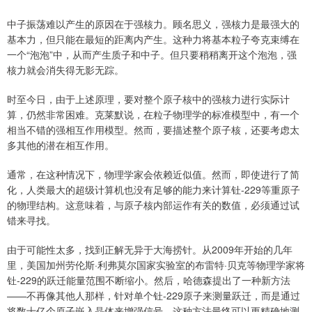
中子振荡难以产生的原因在于强核力。顾名思义，强核力是最强大的
基本力，但只能在最短的距离内产生。这种力将基本粒子夸克束缚在
一个“泡泡”中，从而产生质子和中子。但只要稍稍离开这个泡泡，强
核力就会消失得无影无踪。
时至今日，由于上述原理，要对整个原子核中的强核力进行实际计
算，仍然非常困难。克莱默说，在粒子物理学的标准模型中，有一个
相当不错的强相互作用模型。然而，要描述整个原子核，还要考虑太
多其他的潜在相互作用。
通常，在这种情况下，物理学家会依赖近似值。然而，即使进行了简
化，人类最大的超级计算机也没有足够的能力来计算钍-229等重原子
的物理结构。这意味着，与原子核内部运作有关的数值，必须通过试
错来寻找。
由于可能性太多，找到正解无异于大海捞针。从2009年开始的几年
里，美国加州劳伦斯·利弗莫尔国家实验室的布雷特·贝克等物理学家将
钍-229的跃迁能量范围不断缩小。然后，哈德森提出了一种新方法
——不再像其他人那样，针对单个钍-229原子来测量跃迁，而是通过
将数十亿个原子嵌入晶体来增强信号。这种方法最终可以更精确地测