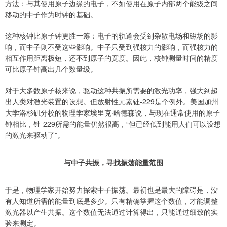
方法：与其使用原子边缘的电子，不如使用在原子内部两个能级之间
移动的中子作为时钟的基础。
这种核钟比原子钟更胜一筹：电子的轨道会受到杂散电场和磁场的影
响，而中子则不受这些影响。中子只受到强核力的影响，而强核力的
相互作用距离极短，还不到原子的宽度。因此，核钟测量时间的精度
可比原子钟高出几个数量级。
对于大多数原子核来说，驱动这种共振所需要的激光功率，强大到超
出人类对激光装置的设想。但放射性元素钍-229是个例外。美国加州
大学洛杉矶分校的物理学家埃里克·哈德森说，与现在通常使用的原子
钟相比，钍-229所需的能量仍然很高，“但已经低到能用人们可以设想
的激光来驱动了”。
与中子共振，寻找振荡能量范围
于是，物理学家开始努力探索中子振荡。最初也是最大的障碍是，没
有人知道所需的能量到底是多少。只有精确掌握这个数值，才能调整
激光器以产生共振。这个数值无法通过计算得出，只能通过细致的实
验来测定。