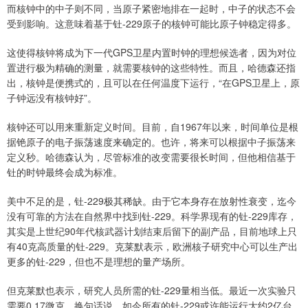
而核钟中的中子则不同，当原子紧密地排在一起时，中子的状态不会
受到影响。这意味着基于钍-229原子的核钟可能比原子钟稳定得多。
这使得核钟将成为下一代GPS卫星内置时钟的理想候选者，因为对位
置进行极为精确的测量，就需要核钟的这些特性。而且，哈德森还指
出，核钟是便携式的，且可以在任何温度下运行，“在GPS卫星上，原
子钟远没有核钟好”。
核钟还可以用来重新定义时间。目前，自1967年以来，时间单位是根
据铯原子的电子振荡速度来确定的。也许，将来可以根据中子振荡来
定义秒。哈德森认为，尽管标准的改变需要很长时间，但他相信基于
钍的时钟最终会成为标准。
美中不足的是，钍-229极其稀缺。由于它本身存在放射性衰变，迄今
没有可靠的方法在自然界中找到钍-229。科学界现有的钍-229库存，
其实是上世纪90年代核武器计划结束后留下的副产品，目前地球上只
有40克高质量的钍-229。克莱默表示，欧洲核子研究中心可以生产出
更多的钍-229，但也不是理想的量产场所。
但克莱默也表示，研究人员所需的钍-229量相当低。最近一次实验只
需要0.17微克。换句话说，如今所有的钍-229或许能运行大约2亿台