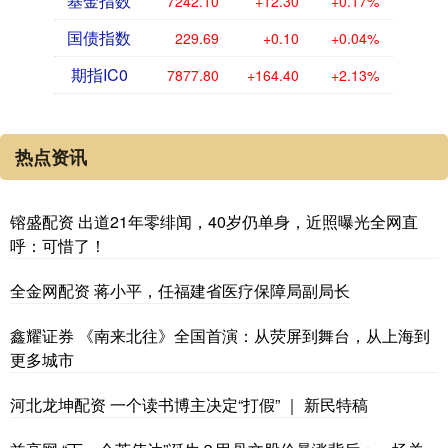
基金指数
7242.10
+12.30
+0.17%
国债指数
229.69
+0.10
+0.04%
期指IC0
7877.80
+164.40
+2.13%
热点资讯
镕盛配资 出道21年零绯闻，40岁仍单身，近照曝光全网直
呼：可惜了！
全金网配资 蒋小平，任福建省医疗保障局副局长
鑫耀证券 《南来北往》全国首演：从荧屏到舞台，从上海到
更多城市
河北龙坤配资 一个读书博主决定“打假” ｜ 新民特稿