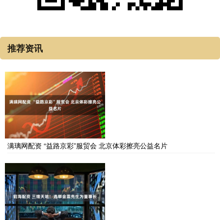
推荐资讯
满璃网配资 “益路京彩”服贸会 北京体彩擦亮公益名片