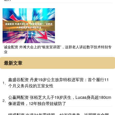
诚金配资 外滩大会上的“银发宣讲团”，这群老人讲起数字技术特别专
业
最新文章
鑫盛谷配资 丹麦19岁公主放弃特权进军营：首个履行11
1、
个月义务兵役的王室女性
公赢网配资 张栢芝大儿子19岁庆生，Lucas身高超180cm
2、
像谢霆锋，12年独自带娃破防了
镕盛配资 出道21年零绯闻，40岁仍单身，近照曝光全网