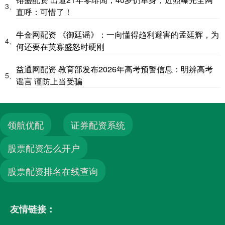
3、
直呼：可惜了！
牛金网配资 《御廷谣》：一向懂得趋利避害的孟廷辉，为
4、
何还要在英寡盛怒时硬刚
益通网配资 教育部发布2026年高考预警信息：明辨高考
5、
谣言 谨防上当受骗
领航优配
证券配资系统
股票配资怎么开户
股票配资排名在线查询
友情链接：