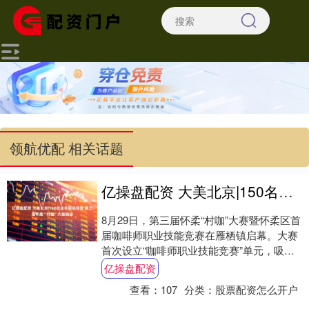
领航优配 相关话题
亿操盘配资 大美北京|150名选手同场竞技 第三届怀柔“村咖”大赛启动
8月29日，第三届怀柔“村咖”大赛暨怀柔区首
届咖啡师职业技能竞赛在雁栖镇启幕。大赛
首次设立“咖啡师职业技能竞赛”单元，吸引
了咖啡制作、销售及文化推广等多个领域
亿操盘配资
近....
查看：
107
分类：
股票配资怎么开户